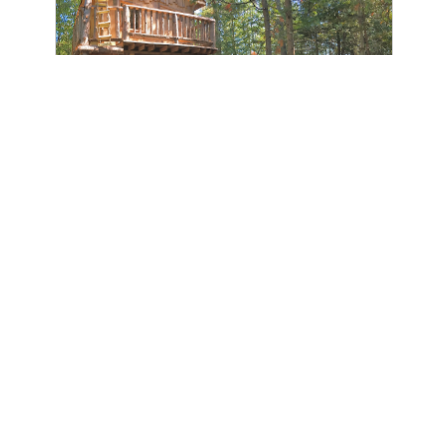
Village des Sources Rimouski
Bas-Saint-Laurent • Québec
EN ACADIE
Village des Sources en Acadie
Shediac • Nouveau-Brunswick